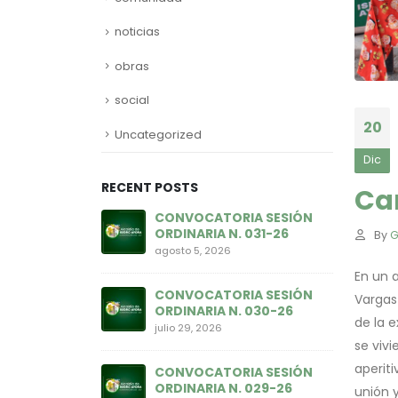
noticias
obras
social
20
Uncategorized
Dic
RECENT POSTS
Ca
RIA SESIÓN
CONVOCATORIA SESIÓN
C
N. 028-26
ORDINARIA N. 031-26
O
By
G
agosto 5, 2026
ju
En un a
RIA SESIÓN
CONVOCATORIA SESIÓN
C
Vargas
N. 027-26
ORDINARIA N. 030-26
O
de la e
julio 29, 2026
ju
se viv
aperit
RIA SESIÓN
CONVOCATORIA SESIÓN
C
N. 026-26
ORDINARIA N. 029-26
O
unión y