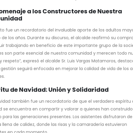
nio 30, 2026
julio 22, 2026
omenaje a los Constructores de Nuestra
unidad
nto fue un recordatorio del invaluable aporte de los adultos may
go de los años. Durante su discurso, el alcalde reafirmó su comp
uir trabajando en beneficio de este importante grupo de la soci
es son parte esencial de nuestra comunidad y merecen todo n
y respeto”, expresó el alcalde Sr. Luis Vargas Matamoros, desta
 gestión seguirá enfocada en mejorar la calidad de vida de los a
s.
ritu de Navidad: Unión y Solidaridad
ividad también fue un recordatorio de que el verdadero espíritu 
d se encuentra en compartir y valorar a quienes han construido
 para las generaciones presentes. Los asistentes disfrutaron d
 llena de calidez, donde las risas y la camaradería estuvieron
tes en cada momento.