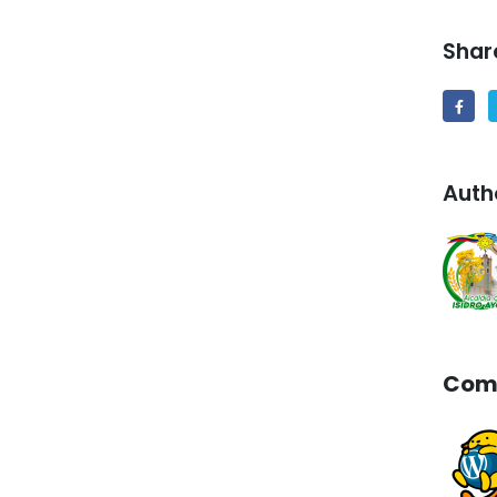
Shar
Auth
Com