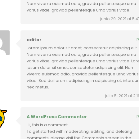
Nam viverra euismod odio, gravida pellentesque urna
varius vitae, gravida pellentesque urna varius vitae.
junio 29, 2021 at 5:
editor
R
Lorem ipsum dolor sit amet, consectetur adipiscing elit.
Nam viverra euismod odio, gravida pellentesque urna
varius vitae, gravida pellentesque urna varius vitae. Lo
ipsum dolor sit amet, consectetur adipiscing elit. Nam
viverra euismod odio, gravida pellentesque urna varius
vitae. Sed dui lorem, adipiscing in adipiscing et, interd
nec metus.
julio 5, 2021 at 2
A WordPress Commenter
R
Hi, this is a comment.
To get started with moderating, editing, and deleting
comments, please visit the Comments screen in the