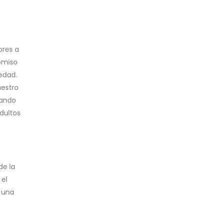
junio 30, 2026
ores a
romiso
edad.
uestro
cando
dultos
de la
 el
e una