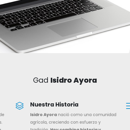
Gad
Isidro Ayora
Nuestra Historia
 de
Isidro Ayora
nació como una comunidad
s.
agrícola, creciendo con esfuerzo y
e
tradición.
Hoy combina historia y