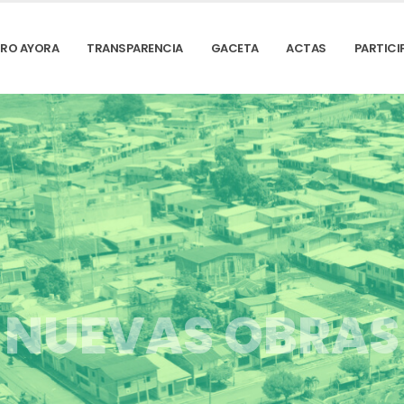
DRO AYORA
TRANSPARENCIA
GACETA
ACTAS
PARTICI
NUEVAS OBRAS
E
n
t
o
d
o
e
l
C
a
n
t
ó
n