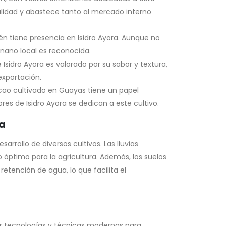
calidad y abastece tanto al mercado interno
 tiene presencia en Isidro Ayora. Aunque no
banano local es reconocida.
 Isidro Ayora es valorado por su sabor y textura,
xportación.
cacao cultivado en Guayas tiene un papel
es de Isidro Ayora se dedican a este cultivo.
ra
arrollo de diversos cultivos. Las lluvias
 óptimo para la agricultura. Además, los suelos
etención de agua, lo que facilita el
ar tecnologías y técnicas modernas para