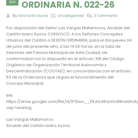
ORDINARIA N. 022-26
Jun
By
Gad Isidro Ayora
Uncategorized
0 Comments
Por disposición del Señor Luis Vargas Matamoros, Alcalde del
Cantón Isidro Ayora; CONVOCO: A los Señores Concejales
Urbanos del Cantón a SESIÓN ORDINARIA, para el día jueves 04
de junio del presente año, a las 14:00 horas; en la Sala de
Sesiones del Palacio Municipal de ésta Ciudad, de
conformidad con lo dispuesto en el artículo 318 del Código
Orgánico de Organización Territorial Autonomía y
Descentralización (COOTAD), en concordancia con el artículo
53 de la Ordenanza que regula el funcionamiento del
Concejo Municipal
link:
https://drive.google.com/file/d/1f7Gwc__EltJLIL48QnDc88naGm
usp=sharing
Luis Vargas Matamoros
Alcalde del Cantón Isidro Ayora.